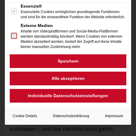
für gute Laune sorgt. Für kleine Gäste wird ein
Es folgt eine Liste der Service-Gruppen, für die eine Einwi
Essenziell
Essenzielle Cookies ermöglichen grundlegende Funktionen
tolles Kinderprogramm mit Mal- und
und sind für die einwandfreie Funktion der Website erforderlich.
Schminkstation, so wie Instrumentenbastel-
Externe Medien
Inhalte von Videoplattformen und Social-Media-Plattformen
Station und vielem mehr geboten. Abends heißt
werden standardmäßig blockiert. Wenn Cookies von externen
Medien akzeptiert werden, bedarf der Zugriff auf diese Inhalte
es „Manege frei“ für den „Piccadilly Circus“,
keiner manuellen Zustimmung mehr.
einer siebenköpfigen Top-Partyband aus dem
Speichern
Tiroler Oberland. Man darf sich auf eine
fulminante Show freuen!
Alle akzeptieren
Insgesamt elf Seefelder Vereine haben sich tolle
Individuelle Datenschutzeinstellungen
Attraktionen einfallen lassen: So kann man zum
Beispiel den Freestylern bei spektakulären
Cookie Details
Datenschutzerklärung
Impressum
Stunts in ein überdimensionales Luftkissen
zuschauen – und das natürlich auch gleich