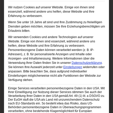
Nach einigen Jahren Pause haben sich im
Wir nutzen Cookies auf unserer Website. Einige von ihnen sind
essenziell, während andere uns helfen, diese Website und Ihre
vergangenen Jahr, koordiniert vom
Erfahrung zu verbessern.
Tourismusverband Seefeld, rund zehn Vereine
Wenn Sie unter 16 Jahre alt sind und Ihre Zustimmung zu freiwilligen
Diensten geben möchten, müssen Sie Ihre Erziehungsberechtigten um
zusammen getan, um das Seefelder Dorffest
Erlaubnis bitten.
Wir verwenden Cookies und andere Technologien auf unserer
wieder zu beleben. Der Erfolg war fulminant,
Website. Einige von ihnen sind essenziell, während andere uns
helfen, diese Website und Ihre Erfahrung zu verbessern.
zahlreiche Gäste und Einheimische erlebten
Personenbezogene Daten können verarbeitet werden (z. B. IP-
Adressen), z. B. für personalisierte Anzeigen und Inhalte oder
einen tollen Tag. Heuer lautet die Devise: noch
Anzeigen- und Inhaltsmessung.
Weitere Informationen über die
Verwendung Ihrer Daten finden Sie in unserer
Datenschutzerklärung
.
größer, noch mehr Attraktionen und Highlights,
Sie können Ihre Auswahl jederzeit unter
Einstellungen
widerrufen oder
anpassen.
Bitte beachten Sie, dass aufgrund individueller
noch mehr Spaß und Action.
Einstellungen möglicherweise nicht alle Funktionen der Website zur
Verfügung stehen.
Einige Services verarbeiten personenbezogene Daten in den USA. Mit
Das Fest beginnt um, 14.00 Uhr mit den
Ihrer Einwilligung zur Nutzung dieser Services stimmen Sie auch der
Verarbeitung Ihrer Daten in den USA gemäß Art. 49 (1) lit. a DSGVO zu.
„Höpfeler Blechzigarren“, einer kleine
Der EuGH stuft die USA als Land mit unzureichendem Datenschutz
nach EU-Standards ein. So besteht etwa das Risiko, dass US-
Behörden personenbezogene Daten in Überwachungsprogrammen
Abordnung der Bürgermusikkapelle Seefeld, die
verarbeiten, ohne bestehende Klagemöglichkeit für Europäer.