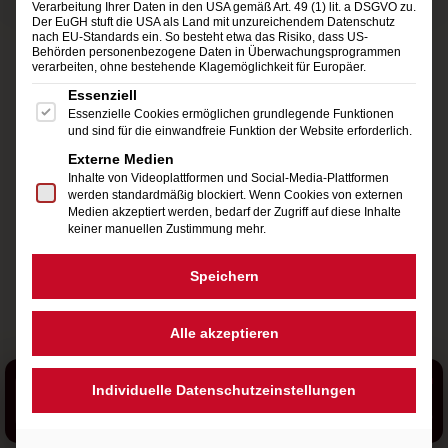
Verarbeitung Ihrer Daten in den USA gemäß Art. 49 (1) lit. a DSGVO zu.
Der EuGH stuft die USA als Land mit unzureichendem Datenschutz
nach EU-Standards ein. So besteht etwa das Risiko, dass US-
Behörden personenbezogene Daten in Überwachungsprogrammen
verarbeiten, ohne bestehende Klagemöglichkeit für Europäer.
Es folgt eine Liste der Service-Gruppen, für die eine Einwi
Essenziell
Essenzielle Cookies ermöglichen grundlegende Funktionen
und sind für die einwandfreie Funktion der Website erforderlich.
Externe Medien
Inhalte von Videoplattformen und Social-Media-Plattformen
werden standardmäßig blockiert. Wenn Cookies von externen
Medien akzeptiert werden, bedarf der Zugriff auf diese Inhalte
keiner manuellen Zustimmung mehr.
Speichern
Alle akzeptieren
LIVE
Individuelle Datenschutzeinstellungen
Rosen Im Asphalt
Wolf Maahn & Die Deserteure