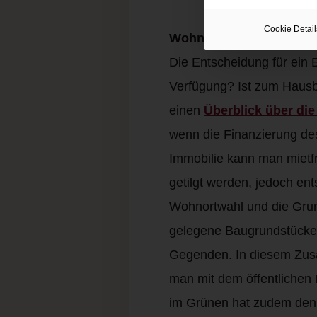
Cookie Detail
Wohnkomfort hängt auc
Die Entscheidung für ein 
Verfügung? Ist zum Hausb
einen
Überblick über die 
wenn die Finanzierung des
Immobilie kann man mietf
getilgt werden, jedoch en
Wohnortwahl und die Grun
gelegene Baugrundstücke s
Gegenden. In diesem Zusa
man mit dem öffentlichen 
im Grünen hat zudem den Vo