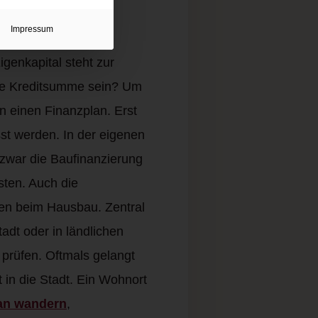
Impressum
genkapital steht zur
die Kreditsumme sein? Um
n einen Finanzplan. Erst
st werden. In der eigenen
zwar die Baufinanzierung
sten. Auch die
en beim Hausbau. Zentral
adt oder in ländlichen
prüfen. Oftmals gelangt
 in die Stadt. Ein Wohnort
an wandern
,