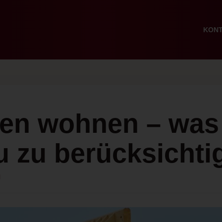
KON
en wohnen – was
 zu berücksichtig
l