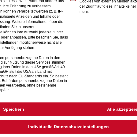
n sind essenziell, während andere uns
Cookies von externen Medien akze
d Ihre Erfahrung zu verbessern.
der Zugriff auf diese Inhalte kei
owie eine beschränkte Mietdauer mit Ablauffrist sind we
können verarbeitet werden (z. B. IP-
mehr.
onalisierte Anzeigen und Inhalte oder
ils zu bedenken sind. Ein Eigenheim hingegen besitzt 
essung.
Weitere Informationen über die
inden Sie in unserer
an Privatsphäre. Bei einem Einfamilienhaus wird zwisc
ie können Ihre Auswahl jederzeit unter
 oder anpassen.
Bitte beachten Sie, dass
diges, einstöckiges Einfamilienhaus bezeichnet man al
instellungen möglicherweise nicht alle
zur Verfügung stehen.
taltungsspielraum. So gelangt man vom Wohnzimmer direk
iten personenbezogene Daten in den
zweiter Wohnraum dienen kann. Ohne Treppensteigen is
ung zur Nutzung dieser Services stimmen
g Ihrer Daten in den USA gemäß Art. 49
 EuGH stuft die USA als Land mit
ür ältere Menschen wesentlich einfacher. Ein Fertighaus
hutz nach EU-Standards ein. So besteht
US-Behörden personenbezogene Daten in
ige Bauweise aus. Die benötigten Baumodule sind bereit
n verarbeiten, ohne bestehende
opäer.
r vorgesehenen Bauplatz geliefert. Das Fertighaus ist in
hase extrem kurz ist. Nach der schlüsselfertigen Überg
Speichern
Alle akzeptier
or endgültig über einen Haustyp entschieden wird, gilt es,
erücksichtigen. Dabei sollten die Interessen der Kinder
Individuelle Datenschutzeinstellungen
achsenen.