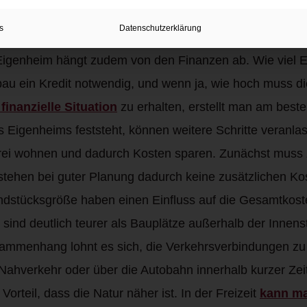
s
Datenschutzerklärung
h von der Wohnortwahl ab
Eigenheim hängt zudem von den Finanzen ab. Wie viel Ei
au ein Kredit notwendig, und wenn ja, wie hoch muss 
finanzielle Situation
zu erhalten, erstellt man am beste
 Eigenheims feststeht, können weitere Schritte veranlas
rei wohnen und dadurch Kosten sparen. Zunächst muss 
tstehen bei guter Planung dadurch keine zusätzlichen Ko
dstücksgröße haben einen Einfluss auf die Gesamtkost
ind deutlich teurer als Bauplätze außerhalb der Innenst
mmenhang lohnt es sich, die Verkehrsverbindungen zu 
Nahverkehr oder über die Autobahn innerhalb kurzer Zeit
rteil, dass die Natur näher ist. In der Freizeit
kann m