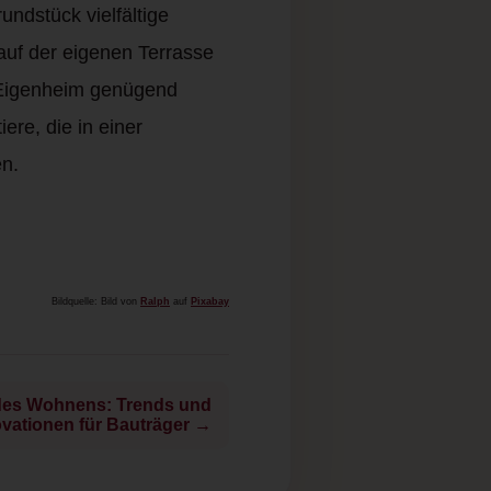
ndstück vielfältige
 auf der eigenen Terrasse
m Eigenheim genügend
ere, die in einer
n.
Bildquelle: Bild von
Ralph
auf
Pixabay
 des Wohnens: Trends und
ovationen für Bauträger →