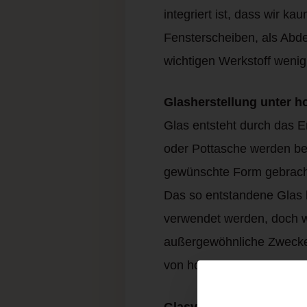
integriert ist, dass wir 
Fensterscheiben, als Abd
wichtigen Werkstoff weni
Glasherstellung unter h
Glas entsteht durch das E
oder Pottasche werden be
gewünschte Form gebracht
Das so entstandene Glas k
verwendet werden, doch w
außergewöhnliche Zwecke 
von hochspezialisierten Be