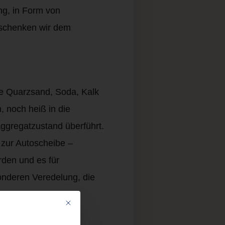
ng, in Form von
 schenken wir dem
ie Quarzsand, Soda, Kalk
 noch heiß in die
ggregatzustand überführt.
 zur Autoscheibe –
den und es für
onderen Veredelung, die
Mit diesem Button wird der Dialog geschlossen. Seine Funkti