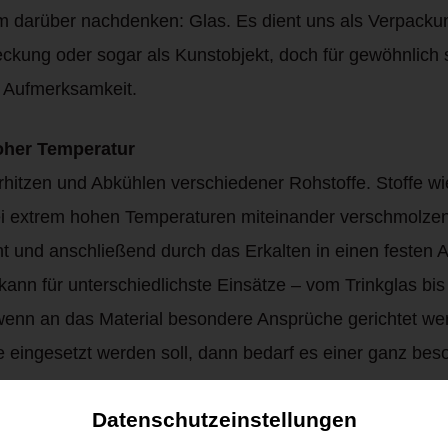
kaum darüber nachdenken: Glas. Es dient uns als Verpacku
eckung oder sogar als Kunstobjekt, doch für gewöhnlich
g Aufmerksamkeit.
oher Temperatur
rhitzen und Abkühlen verschiedener Rohstoffe. Stoffe w
i extrem hohen Temperaturen miteinander verschmolzen,
 und anschließend durch das Erkalten in einen festen A
ann für unterschiedlichste Einsätze – vom Trinkglas bis
enn an das Material besondere Ansprüche gerichtet wer
eingesetzt werden soll, dann bedarf es einer ganz bes
trieben durchgeführt wird.
Datenschutzeinstellungen