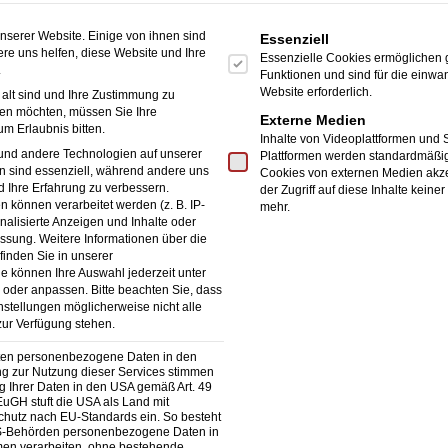
z besondere Zwecke
dem niedersächsischen Dersum ist zum Beispiel ein so
Es folgt eine Liste der Service
nserer Website. Einige von ihnen sind
Essenziell
re uns helfen, diese Website und Ihre
Essenzielle Cookies ermöglichen
n Glas spezialisiert hat. Hero Glas produziert verschie
.
Funktionen und sind für die einwan
Website erforderlich.
alt sind und Ihre Zustimmung zu
ußen zur Anwendung kommen und neben Einsatzorten i
ben möchten, müssen Sie Ihre
Externe Medien
m Erlaubnis bitten.
iffbau Verwendung finden. Dabei sind es die Details, di
Inhalte von Videoplattformen und 
und andere Technologien auf unserer
Plattformen werden standardmäßig
chmutzabweisende Glastür zum Beispiel spart häufiges 
n sind essenziell, während andere uns
Cookies von externen Medien akze
d Ihre Erfahrung zu verbessern.
der Zugriff auf diese Inhalte kei
Auch beim Thema Sicherheit spielt Glas eine große Roll
können verarbeitet werden (z. B. IP-
mehr.
onalisierte Anzeigen und Inhalte oder
ndschutzverglasung an, die auch bei extremen Anforder
essung.
Weitere Informationen über die
inden Sie in unserer
nz und Klimaschutz können die Produkte von Hero Glas 
ie können Ihre Auswahl jederzeit unter
 oder anpassen.
Bitte beachten Sie, dass
 Zugluft reduziert und Wärme effizient genutzt.
instellungen möglicherweise nicht alle
zur Verfügung stehen.
iten personenbezogene Daten in den
das in einer kleinen Garage seinen Anfang nahm, ist heu
ung zur Nutzung dieser Services stimmen
g Ihrer Daten in den USA gemäß Art. 49
 Aushängeschild des deutschen Mittelstands. Innovative 
 EuGH stuft die USA als Land mit
hutz nach EU-Standards ein. So besteht
US-Behörden personenbezogene Daten in
rodukte sichern den Erfolg von Hero Glas. Sowohl Priv
n verarbeiten, ohne bestehende