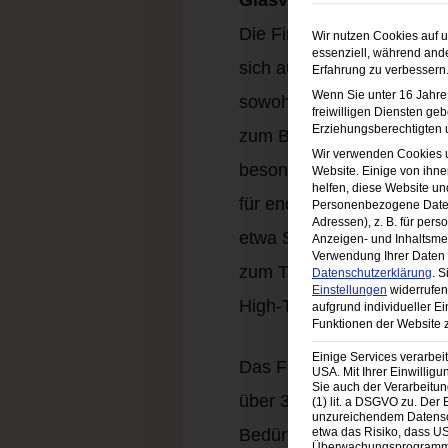
Glasveredelung für gan
Die Firma
Hero Glas
aus 
Wir nutzen Cookies auf u
essenziell, während ande
sich auf die Veredelung vo
Erfahrung zu verbessern
Wenn Sie unter 16 Jahre 
sowohl innen als auch a
freiwilligen Diensten ge
Erziehungsberechtigten u
zum Beispiel sogar im Sch
Wir verwenden Cookies 
besonders machen. Eine s
Website. Einige von ihne
helfen, diese Website un
für enormen Wohnkomfort. 
Personenbezogene Daten 
Adressen), z. B. für pers
etwa Sicherheits- und Bra
Anzeigen- und Inhaltsm
Verwendung Ihrer Daten f
zum Thema Energieeffizie
Datenschutzerklärung
.
S
Einstellungen
widerrufen
High-Tech-Isolierglas wird
aufgrund individueller E
Funktionen der Website 
Einige Services verarbe
Das Familienunternehmen, 
USA. Mit Ihrer Einwillig
Sie auch der Verarbeitun
über 300 Mitarbeitern ein
(1) lit. a DSGVO zu. Der
unzureichendem Datensc
etwa das Risiko, dass 
Bedürfnisse angepasste P
Überwachungsprogramme