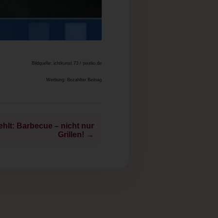
Bildquelle: ichtkunst.73 / pixelio.de
Werbung: Bezahlter Beitrag
hlt: Barbecue – nicht nur
Grillen! →