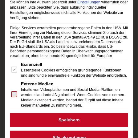
Sie können Ihre Auswahl jederzeit unter
Einstellungen
widerrufen oder
müssen allerdings schnell sein, denn die Tickets
anpassen.
Bitte beachten Sie, dass aufgrund individueller
Einstellungen möglicherweise nicht alle Funktionen der Website zur
sind jedes Jahr sehr schnell vergriffen.
Verfügung stehen.
Einige Services verarbeiten personenbezogene Daten in den USA. Mit
Ihrer Einwilligung zur Nutzung dieser Services stimmen Sie auch der
Events für Sportbegeisterte
Verarbeitung Ihrer Daten in den USA gemäß Art. 49 (1) lit. a DSGVO zu.
Der EuGH stuft die USA als Land mit unzureichendem Datenschutz
Auch Sportfans kommen nicht zu kurz. Viele
nach EU-Standards ein. So besteht etwa das Risiko, dass US-
Behörden personenbezogene Daten in Überwachungsprogrammen
verarbeiten, ohne bestehende Klagemöglichkeit für Europäer.
Events in Kärnten
widmen sich ganz der Lust
Es folgt eine Liste der Service-Gruppen, für die eine Einwi
Essenziell
an der Bewegung und laden nicht nur zum
Essenzielle Cookies ermöglichen grundlegende Funktionen
und sind für die einwandfreie Funktion der Website erforderlich.
Zuschauen, sondern auch zum Mitmachen ein.
Externe Medien
Beim dreitägigen Wörthersee-Halbmarathon
Inhalte von Videoplattformen und Social-Media-Plattformen
werden standardmäßig blockiert. Wenn Cookies von externen
zum Beispiel dreht sich alles nur ums Laufen –
Medien akzeptiert werden, bedarf der Zugriff auf diese Inhalte
keiner manuellen Zustimmung mehr.
und das für die ganze Familie. Einen Kids-Run
gibt es nämlich ebenso wie einen Familien-Lauf
Speichern
oder eine Staffel. Wer nicht nur laufen, sondern
Alle akzeptieren