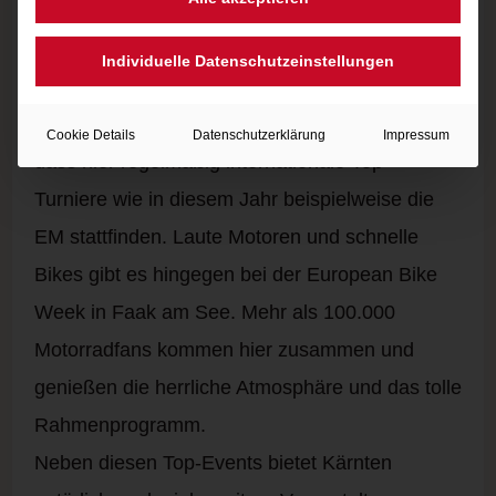
auch schwimmen und radeln möchte, kann beim
Faaker See Triathlon aufs Ganze gehen. Das
Individuelle Datenschutzeinstellungen
Strandbad Klagenfurt ist bekannt als
Beachvolleyball-Location. Kein Wunder also,
Cookie Details
Datenschutzerklärung
Impressum
dass hier regelmäßig internationale Top-
Turniere wie in diesem Jahr beispielweise die
EM stattfinden. Laute Motoren und schnelle
Bikes gibt es hingegen bei der European Bike
Week in Faak am See. Mehr als 100.000
Motorradfans kommen hier zusammen und
genießen die herrliche Atmosphäre und das tolle
Rahmenprogramm.
Neben diesen Top-Events bietet Kärnten