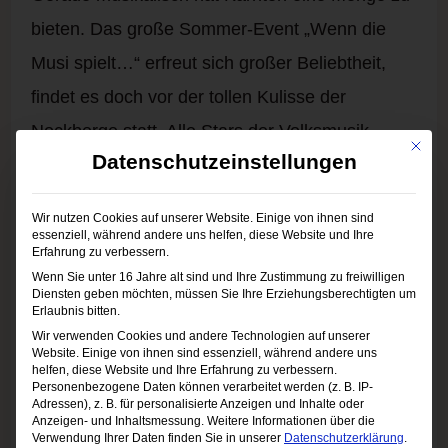
bieten. Das große Sommer-Event „Wenn die
Musi spielt…“ erfreut sich großer Beliebtheit,
findet es doch vor der tollen Kulisse der
Nockberge statt. Alle Stars der Volksmusik
Mit die
Datenschutzeinstellungen
kommen hier zusammen und feiern zusammen
mit den Besuchern bis in die frühen
Wir nutzen Cookies auf unserer Website. Einige von ihnen sind
Morgenstunden.
essenziell, während andere uns helfen, diese Website und Ihre
Erfahrung zu verbessern.
Für alle Fans von Independent-Musik und Sub-
Wenn Sie unter 16 Jahre alt sind und Ihre Zustimmung zu freiwilligen
Diensten geben möchten, müssen Sie Ihre Erziehungsberechtigten um
Pop-Szene dürfte das Acoustic Lakeside
Erlaubnis bitten.
Festival genau das Richtige sein. Das
Wir verwenden Cookies und andere Technologien auf unserer
Website. Einige von ihnen sind essenziell, während andere uns
sympathische Musikfestival am Sonnegger See
helfen, diese Website und Ihre Erfahrung zu verbessern.
Personenbezogene Daten können verarbeitet werden (z. B. IP-
in Kärnten findet in familiärer Atmosphäre statt
Adressen), z. B. für personalisierte Anzeigen und Inhalte oder
Anzeigen- und Inhaltsmessung.
Weitere Informationen über die
und ist gerade deshalb so beliebt. Interessierte
Verwendung Ihrer Daten finden Sie in unserer
Datenschutzerklärung
.