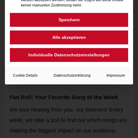
keiner manuellen Zustimmung mehr.
we! That’s why we’re keeping tabs on the latest
music trends across platforms like TikTok,
Speichern
Instagram, and Twitter. This week,
In the End
is
Alle akzeptieren
the track everyone is obsessed with, sparking
viral challenges and thousands of posts from
Individuelle Datenschutzeinstellungen
fans. Tune in to find out what’s driving the hype
and how you can be a part of it!
Cookie Details
Datenschutzerklärung
Impressum
Fan Poll: Your Favorite Song of the Week
We love hearing from you, our listeners! Every
week, we take a poll to find out which songs are
making the biggest impact on our audience.