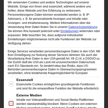
Wir verwenden Cookies und andere Technologien auf unserer
anthem? In this week’s
“Hit Makers”
segment,
Website. Einige von ihnen sind essenziell, während andere uns
helfen, diese Website und Ihre Erfahrung zu verbessern.
we take a deep dive into the process of
Personenbezogene Daten können verarbeitet werden (z. B. IP-
Adressen), z. B. für personalisierte Anzeigen und Inhalte oder
producing a smash hit. From the first studio
Anzeigen- und Inhaltsmessung.
Weitere Informationen über die
Verwendung Ihrer Daten finden Sie in unserer
Datenschutzerklärung
.
session to the final polished track, discover the
Sie können Ihre Auswahl jederzeit unter
Einstellungen
widerrufen oder
anpassen.
Bitte beachten Sie, dass aufgrund individueller
secrets behind creating a song that connects
Einstellungen möglicherweise nicht alle Funktionen der Website zur
Verfügung stehen.
with millions of fans. This week, we’re breaking
Einige Services verarbeiten personenbezogene Daten in den USA. Mit
Ihrer Einwilligung zur Nutzung dieser Services stimmen Sie auch der
down the sound of
Die With a Smile
—the track
Verarbeitung Ihrer Daten in den USA gemäß Art. 49 (1) lit. a DSGVO zu.
Der EuGH stuft die USA als Land mit unzureichendem Datenschutz
that’s currently taking the world by storm.
nach EU-Standards ein. So besteht etwa das Risiko, dass US-
Behörden personenbezogene Daten in Überwachungsprogrammen
verarbeiten, ohne bestehende Klagemöglichkeit für Europäer.
Es folgt eine Liste der Service-Gruppen, für die eine Einwi
Essenziell
Trending on Social Media: The Songs You’re
Essenzielle Cookies ermöglichen grundlegende Funktionen
Talking About
und sind für die einwandfreie Funktion der Website erforderlich.
Externe Medien
We know you’re always on your phone, scrolling
Inhalte von Videoplattformen und Social-Media-Plattformen
werden standardmäßig blockiert. Wenn Cookies von externen
through your social media feeds—and so are
Medien akzeptiert werden, bedarf der Zugriff auf diese Inhalte