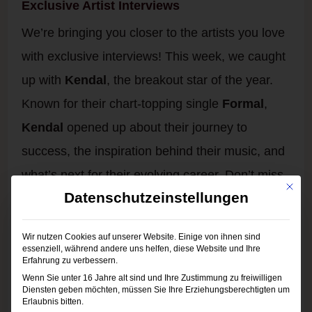
Exclusive Artist Interviews
We’re bringing you closer to the artists you love
with exclusive interviews! This week, we caught
up with
Kendal
, the breakout star of the year.
Known for their chart-topping single
Formal
,
Kendal
opened up about their journey to
success, the inspiration behind their music, and
what’s next for their evolving career. Don’t miss
Mit die
Datenschutzeinstellungen
out on hearing the stories behind the songs that
define our playlists.
Wir nutzen Cookies auf unserer Website. Einige von ihnen sind
essenziell, während andere uns helfen, diese Website und Ihre
Erfahrung zu verbessern.
Behind the Scenes: The Making of a Hit
Wenn Sie unter 16 Jahre alt sind und Ihre Zustimmung zu freiwilligen
Diensten geben möchten, müssen Sie Ihre Erziehungsberechtigten um
Erlaubnis bitten.
Ever wonder what goes into crafting a pop