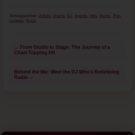
Schlagwörter:
Artists
,
charts
,
DJ
,
events
,
Hits
,
Music
,
Pop
,
reviews
,
Rock
← From Studio to Stage: The Journey of a
Chart-Topping Hit
Behind the Mic: Meet the DJ Who’s Redefining
Radio →