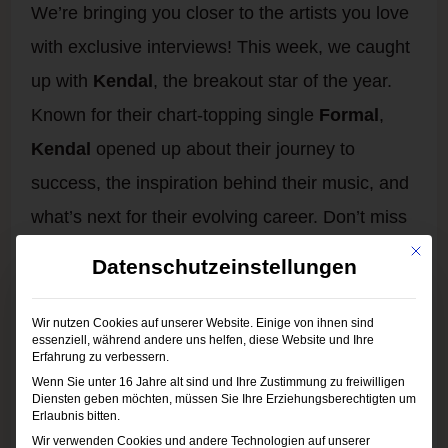
We’re bringing you closer to the artists you love
with exclusive interviews! This week, we caught
up with
Kendal
, the breakout star of the year.
Known for their chart-topping single
Formal
,
Kendal
opened up about their journey to
success, the inspiration behind their music, and
what’s next for their evolving career. Don’t miss
out on hearing the stories behind the songs that
Mit die
Datenschutzeinstellungen
define our playlists.
Wir nutzen Cookies auf unserer Website. Einige von ihnen sind
essenziell, während andere uns helfen, diese Website und Ihre
Erfahrung zu verbessern.
Behind the Scenes: The Making of a Hit
Wenn Sie unter 16 Jahre alt sind und Ihre Zustimmung zu freiwilligen
Diensten geben möchten, müssen Sie Ihre Erziehungsberechtigten um
Ever wonder what goes into crafting a pop
Erlaubnis bitten.
anthem? In this week’s
“Hit Makers”
segment,
Wir verwenden Cookies und andere Technologien auf unserer