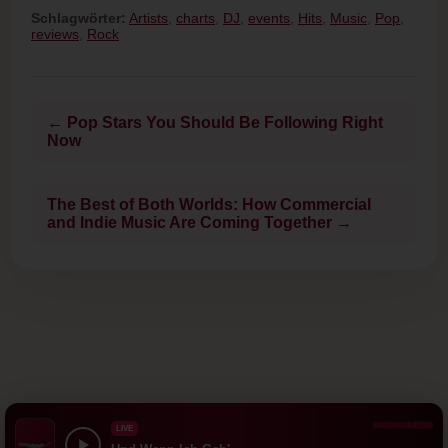
Schlagwörter:
Artists
,
charts
,
DJ
,
events
,
Hits
,
Music
,
Pop
,
reviews
,
Rock
← Pop Stars You Should Be Following Right
Now
The Best of Both Worlds: How Commercial
and Indie Music Are Coming Together →
LIVE