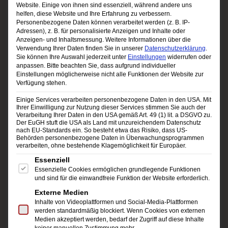
Website. Einige von ihnen sind essenziell, während andere uns
we take a deep dive into the process of
helfen, diese Website und Ihre Erfahrung zu verbessern.
Personenbezogene Daten können verarbeitet werden (z. B. IP-
producing a smash hit. From the first studio
Adressen), z. B. für personalisierte Anzeigen und Inhalte oder
Anzeigen- und Inhaltsmessung.
Weitere Informationen über die
session to the final polished track, discover the
Verwendung Ihrer Daten finden Sie in unserer
Datenschutzerklärung
.
Sie können Ihre Auswahl jederzeit unter
Einstellungen
widerrufen oder
secrets behind creating a song that connects
anpassen.
Bitte beachten Sie, dass aufgrund individueller
Einstellungen möglicherweise nicht alle Funktionen der Website zur
with millions of fans. This week, we’re breaking
Verfügung stehen.
down the sound of
Die With a Smile
—the track
Einige Services verarbeiten personenbezogene Daten in den USA. Mit
Ihrer Einwilligung zur Nutzung dieser Services stimmen Sie auch der
Verarbeitung Ihrer Daten in den USA gemäß Art. 49 (1) lit. a DSGVO zu.
that’s currently taking the world by storm.
Der EuGH stuft die USA als Land mit unzureichendem Datenschutz
nach EU-Standards ein. So besteht etwa das Risiko, dass US-
Behörden personenbezogene Daten in Überwachungsprogrammen
verarbeiten, ohne bestehende Klagemöglichkeit für Europäer.
Es folgt eine Liste der Service-Gruppen, für die eine Einwi
Trending on Social Media: The Songs You’re
Essenziell
Talking About
Essenzielle Cookies ermöglichen grundlegende Funktionen
und sind für die einwandfreie Funktion der Website erforderlich.
We know you’re always on your phone, scrolling
Externe Medien
Inhalte von Videoplattformen und Social-Media-Plattformen
through your social media feeds—and so are
werden standardmäßig blockiert. Wenn Cookies von externen
Medien akzeptiert werden, bedarf der Zugriff auf diese Inhalte
we! That’s why we’re keeping tabs on the latest
keiner manuellen Zustimmung mehr.