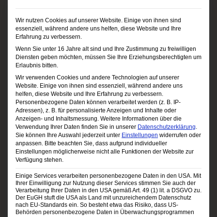
Spekulationsverlustes minimieren lässt.
Wir nutzen Cookies auf unserer Website. Einige von ihnen sind
essenziell, während andere uns helfen, diese Website und Ihre
Erfahrung zu verbessern.
Der CFD-Handel ist dank seiner
Wenn Sie unter 16 Jahre alt sind und Ihre Zustimmung zu freiwilligen
Diensten geben möchten, müssen Sie Ihre Erziehungsberechtigten um
Hebelwirkung profitabel
Erlaubnis bitten.
Das Produkt an sich ist einfach zu verstehen
Wir verwenden Cookies und andere Technologien auf unserer
Website. Einige von ihnen sind essenziell, während andere uns
und hat eine beachtliche Hebelwirkung. Mit nur
helfen, diese Website und Ihre Erfahrung zu verbessern.
Personenbezogene Daten können verarbeitet werden (z. B. IP-
1.000 Euro Einsatz, lässt sich bereits mit einem
Adressen), z. B. für personalisierte Anzeigen und Inhalte oder
Anzeigen- und Inhaltsmessung.
Weitere Informationen über die
hohen Gewinn rechnen. Außerdem können Sie
Verwendung Ihrer Daten finden Sie in unserer
Datenschutzerklärung
.
Sie können Ihre Auswahl jederzeit unter
Einstellungen
widerrufen oder
mit einem CFD in Echtzeit an der
anpassen.
Bitte beachten Sie, dass aufgrund individueller
Einstellungen möglicherweise nicht alle Funktionen der Website zur
Kursentwicklung von Indices, Rohstoffen und
Verfügung stehen.
Anleihen sowie börsengehandelten Indexfonds
Einige Services verarbeiten personenbezogene Daten in den USA. Mit
Ihrer Einwilligung zur Nutzung dieser Services stimmen Sie auch der
Verarbeitung Ihrer Daten in den USA gemäß Art. 49 (1) lit. a DSGVO zu.
und auf anderen Märkten teilnehmen. Haben
Der EuGH stuft die USA als Land mit unzureichendem Datenschutz
nach EU-Standards ein. So besteht etwa das Risiko, dass US-
Sie das richtige Händchen, können Sie hier eine
Behörden personenbezogene Daten in Überwachungsprogrammen