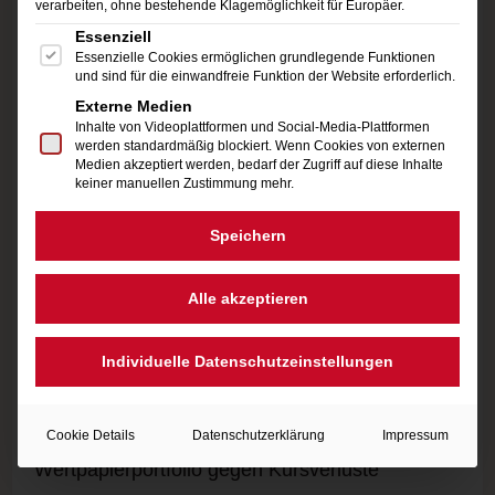
verarbeiten, ohne bestehende Klagemöglichkeit für Europäer.
gute Rendite erzielen. Der Handel erfolgt
Es folgt eine Liste der Service-Gruppen, für die eine Einwi
Essenziell
außerhalb der Börse, dennnoch sind CFDs
Essenzielle Cookies ermöglichen grundlegende Funktionen
und sind für die einwandfreie Funktion der Website erforderlich.
amtlich reguliert und werden durch
Externe Medien
Inhalte von Videoplattformen und Social-Media-Plattformen
verschiedene Finanzaufsichtsbehörden
werden standardmäßig blockiert. Wenn Cookies von externen
Medien akzeptiert werden, bedarf der Zugriff auf diese Inhalte
überwacht. Die Gewinne werden von den
keiner manuellen Zustimmung mehr.
Finanzbehörden wie Erträge aus
Speichern
Termingeschäften behandelt. Das ergibt einen
Vorteil gegenüber einer Aktienanlage. Jeder
Alle akzeptieren
Anleger ist aber selbst dazu verpflichtet, seine
Geschäfte steuerlich anzugeben. Sie können
Individuelle Datenschutzeinstellungen
bei Spekulationen mit CFDs schnell hohe
Gewinne erzielen. Aber auch, wenn Sie ein
Cookie Details
Datenschutzerklärung
Impressum
Wertpapierportfolio gegen Kursverluste