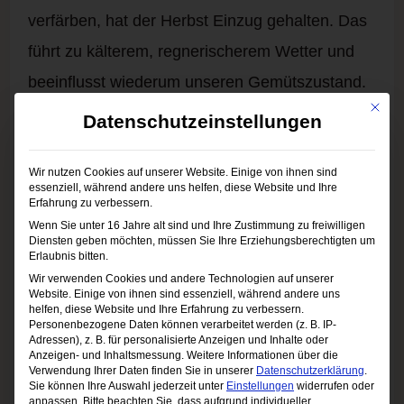
verfärben, hat der Herbst Einzug gehalten. Das
führt zu kälterem, regnerischerem Wetter und
beeinflusst wiederum unseren Gemütszustand.
Mit die
Viele Menschen ziehen sich mehr zurück – und
Datenschutzeinstellungen
zwar nicht nur äußerlich, sondern auch
innerlich. Das Wohlbefinden lässt oft nach,
Wir nutzen Cookies auf unserer Website. Einige von ihnen sind
essenziell, während andere uns helfen, diese Website und Ihre
wenn das Wetter grau und trüb ist. Dennoch gibt
Erfahrung zu verbessern.
Wenn Sie unter 16 Jahre alt sind und Ihre Zustimmung zu freiwilligen
es Möglichkeiten, dieses konstant auf einem
Diensten geben möchten, müssen Sie Ihre Erziehungsberechtigten um
Erlaubnis bitten.
guten Niveau zu halten. Ein paar Tipps und
Wir verwenden Cookies und andere Technologien auf unserer
Website. Einige von ihnen sind essenziell, während andere uns
Tricks können dabei weiterhelfen.
helfen, diese Website und Ihre Erfahrung zu verbessern.
Personenbezogene Daten können verarbeitet werden (z. B. IP-
Adressen), z. B. für personalisierte Anzeigen und Inhalte oder
Tipps und Tricks für das gute Lebensgefühl
Anzeigen- und Inhaltsmessung.
Weitere Informationen über die
Verwendung Ihrer Daten finden Sie in unserer
Datenschutzerklärung
.
in jeder Jahreszeit
Sie können Ihre Auswahl jederzeit unter
Einstellungen
widerrufen oder
anpassen.
Bitte beachten Sie, dass aufgrund individueller