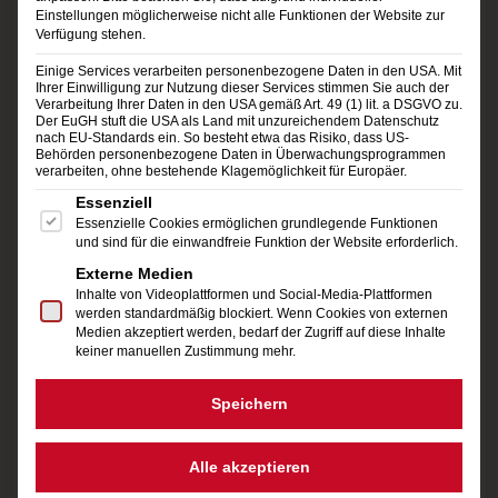
Im Winter hat man den Vorteil, dass es viele
Einstellungen möglicherweise nicht alle Funktionen der Website zur
Verfügung stehen.
Feste gibt, welche die lange, kalte Jahreszeit
Einige Services verarbeiten personenbezogene Daten in den USA. Mit
versüßen. Besonders die Weihnachtszeit ist voll
Ihrer Einwilligung zur Nutzung dieser Services stimmen Sie auch der
Verarbeitung Ihrer Daten in den USA gemäß Art. 49 (1) lit. a DSGVO zu.
Der EuGH stuft die USA als Land mit unzureichendem Datenschutz
von Lichterketten, süßem Gebäck und Abenden
nach EU-Standards ein. So besteht etwa das Risiko, dass US-
Behörden personenbezogene Daten in Überwachungsprogrammen
am Kamin. Am Jahreswechsel wird Silvester
verarbeiten, ohne bestehende Klagemöglichkeit für Europäer.
Es folgt eine Liste der Service-Gruppen, für die eine Einwi
gefeiert, was eine weitere Gelegenheit bietet,
Essenziell
Essenzielle Cookies ermöglichen grundlegende Funktionen
Familie und Freunde zu treffen und die
und sind für die einwandfreie Funktion der Website erforderlich.
Externe Medien
gemeinsame Zeit zu genießen. An langen
Inhalte von Videoplattformen und Social-Media-Plattformen
Winterabenden dagegen empfiehlt es sich, ein
werden standardmäßig blockiert. Wenn Cookies von externen
Medien akzeptiert werden, bedarf der Zugriff auf diese Inhalte
gutes Buch zu lesen oder ein anderes ruhiges
keiner manuellen Zustimmung mehr.
Hobby auszuüben.
Speichern
Der Frühling hält viele Möglichkeiten bereit, um
die Lebensgeister zu wecken. Es gilt vor allem,
Alle akzeptieren