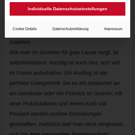
öfter nach draußen zu gehen und sich in der
Individuelle Datenschutzeinstellungen
freien Natur aufzuhalten. Man kann Samen
setzen, um eigenes Gemüse zu züchten. So
Cookie Details
Datenschutzerklärung
Impressum
kann man dem Leben selbst beim Erwachen
zusehen.
Wie man im Sommer für gute Laune sorgt, ist
selbsterklärend. Wichtig ist auch hier, sich viel
im Freien aufzuhalten. Ein Ausflug ist die
perfekte Gelegenheit: Sei es ein Abstecher an
ein Gewässer oder ein Picknick im Grünen; mit
einer Picknickdecke und einem Korb voll
Proviant werden schöne Erinnerungen
geschaffen. Natürlich darf man nicht vergessen,
sich mit
dem passenden Sonnenschutz