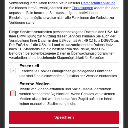
dem Weg zur Versöhnung waghalsige
Verwendung Ihrer Daten finden Sie in unserer
Datenschutzerklärung
.
Sie können Ihre Auswahl jederzeit unter
Einstellungen
widerrufen oder
Wendungen nimmt. Nach großen Abenteuern
anpassen.
Bitte beachten Sie, dass aufgrund individueller
Einstellungen möglicherweise nicht alle Funktionen der Website zur
und intensivem Auskundschaften wagt es
Verfügung stehen.
Hubert von Goisern nun, an den Ausgangspunkt
Einige Services verarbeiten personenbezogene Daten in den USA. Mit
Ihrer Einwilligung zur Nutzung dieser Services stimmen Sie auch der
seiner Musik anzuschließen. Live zu erleben im
Verarbeitung Ihrer Daten in den USA gemäß Art. 49 (1) lit. a DSGVO zu.
Der EuGH stuft die USA als Land mit unzureichendem Datenschutz
Rahmen seiner BRENNA TUATS-Tour 2012
nach EU-Standards ein. So besteht etwa das Risiko, dass US-
Behörden personenbezogene Daten in Überwachungsprogrammen
verarbeiten, ohne bestehende Klagemöglichkeit für Europäer.
auch in Österreich -. live, direkt und voll
Es folgt eine Liste der Service-Gruppen, für die eine Einwi
Essenziell
ungebremster Lust an der Musik. Und nicht nur
Essenzielle Cookies ermöglichen grundlegende Funktionen
und sind für die einwandfreie Funktion der Website erforderlich.
der Sänger singt: Der Zuhörer singt mit –
Externe Medien
innerlich zunächst, bald aber auch laut. Das hat
Inhalte von Videoplattformen und Social-Media-Plattformen
werden standardmäßig blockiert. Wenn Cookies von externen
nichts mit Idylle zu tun – im Gegenteil: Der
Medien akzeptiert werden, bedarf der Zugriff auf diese Inhalte
keiner manuellen Zustimmung mehr.
unweigerliche Drang, mitzusingen, rührt schlicht
daher, dass Hubert von Goisern Lieder aus
Speichern
purer Substanz geschaffen hat, die so vertraut