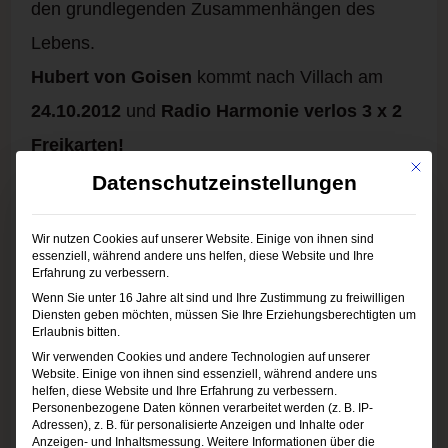
den grundlegenden Zusammenhängen des
Lebens.
Hubert von Goisen
kommt nach Villach am
24.10.2012
und
Radio Harmonie verlos 3 x 2
Freikarten!
Mit die
Dem Sänger aus dem Salzkammergut sind auf
Datenschutzeinstellungen
„Entweder und Oder“, radikal reduzierte Songs
Wir nutzen Cookies auf unserer Website. Einige von ihnen sind
gelungen, die ein Mann durchaus auch alleine
essenziell, während andere uns helfen, diese Website und Ihre
Erfahrung zu verbessern.
zur Gitarre vortragen kann, wenn es hart auf
Wenn Sie unter 16 Jahre alt sind und Ihre Zustimmung zu freiwilligen
hart kommt. Doch gemeinsam mit seiner Band,
Diensten geben möchten, müssen Sie Ihre Erziehungsberechtigten um
Erlaubnis bitten.
die nur noch aus Schlagzeug, Bass und Gitarre
Wir verwenden Cookies und andere Technologien auf unserer
Website. Einige von ihnen sind essenziell, während andere uns
besteht, hat er in seinem Salzburger Studio
helfen, diese Website und Ihre Erfahrung zu verbessern.
Personenbezogene Daten können verarbeitet werden (z. B. IP-
zwingend treibende Musik eingespielt, die auf
Adressen), z. B. für personalisierte Anzeigen und Inhalte oder
Anzeigen- und Inhaltsmessung.
Weitere Informationen über die