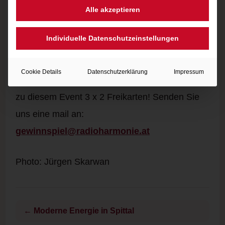
Alle akzeptieren
und so natürlich klingen, als hätten sie immer
schon existieren müssen.
Individuelle Datenschutzeinstellungen
Am 24.10.2012 macht er auch halt in der
Cookie Details
Datenschutzerklärung
Impressum
Villacher Stadthalle
. Radio Harmonie verlost
zu diesem Event 3 x 2 Freikarten! Senden Sie
uns eine mail an:
gewinnspiel@radioharmonie.at
Photo: Jürgen Skarwan
← Moderne Energie in Spittal