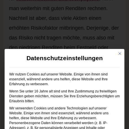
man weiterhin mit guten Renditen rechnen.
Nachteil ist aber, dass viele Aktien einen
erhöhten Risikofaktor mitbringen. Derjenige, der
das Risiko nicht tragen möchte, muss also mit
den niedrigen Renditen beim Festgeld oder
Mit die
Tagesgeld leben. Moneyou macht dafür nun
ein
Datenschutzeinstellungen
recht attraktives Angebot
in Österreich.
Wir nutzen Cookies auf unserer Website. Einige von ihnen sind
essenziell, während andere uns helfen, diese Website und Ihre
Für beispielsweise 10.000 Euro gibt es bei
Erfahrung zu verbessern.
Wenn Sie unter 16 Jahre alt sind und Ihre Zustimmung zu freiwilligen
Moneyou mindestens 70 Euro pro Jahr
Diensten geben möchten, müssen Sie Ihre Erziehungsberechtigten um
Erlaubnis bitten.
geschenkt. Je nach Dauer der Anlage wird es
Wir verwenden Cookies und andere Technologien auf unserer
Website. Einige von ihnen sind essenziell, während andere uns
ab dem zweiten Jahr mehr. Die Geldanlage
helfen, diese Website und Ihre Erfahrung zu verbessern.
Personenbezogene Daten können verarbeitet werden (z. B. IP-
lohnt sich also weniger für den Kleinanleger als
Adressen), z. B. für personalisierte Anzeigen und Inhalte oder